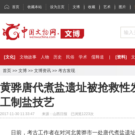
首页
收藏本站
设为主页
文博
|
收藏
|
艺术
|
图片
|
[文化]
文物故事
人物
历史
民俗
学术
儒释道
|
[资料]
首页
>>
文博
>>
文博资讯
>>
考古发现
黄骅唐代煮盐遗址被抢救性
工制盐技艺
2017-11-30 11:33:47 来源：山西日报 已浏览
1223
次
日前，考古工作者在对河北黄骅市一处唐代煮盐遗址