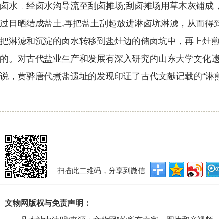
卤水，经卤水沟导流至刮卤摊场;刮卤摊场用草木灰铺成
过日晒结成盐土;再把盐土刮起放进淋卤坑淋滤，从而得
把淋滤和沉淀的卤水转移到盐灶边的储卤坑中，再上灶
的。对古代盐业生产和发展有深入研究的山东大学文化
说，黄骅唐代煮盐遗址的发现印证了古代文献记载的“淋
扫描此二维码，分享到微信
文物网版权与免责声明：