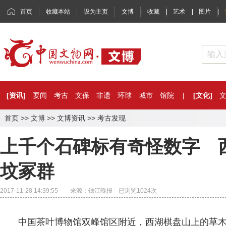
首页
收藏本站
设为主页
文博
|
收藏
|
艺术
|
图片
|
[资讯]
要闻
考古
文保
非遗
环球
城市
馆院
|
[文化]
首页
>>
文博
>>
文博资讯
>>
考古发现
上千个石碑标有奇怪数字 
坟冢群
2017-11-28 14:39:55 来源：钱江晚报 已浏览
1024
次
中国茶叶博物馆双峰馆区附近，西湖棋盘山上的草木