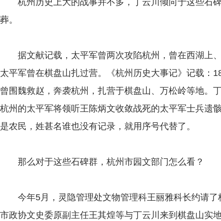
杭州历史上大的战事并不多，丁云川倾向于这些石碑
葬。
据文献记载，太平军曾两次攻陷杭州，曾在西湖上、
太平军曾在棋盘山扎过营。《杭州历史大事记》记载：1
曾围魏救赵，奔袭杭州，扎营于棋盘山、万松岭等地。
杭州的太平军将领听王陈炳文收敛战死的太平军士兵遗
是农民，姓甚名谁也没有记录，就用序号代替了。
那么对于这些石碑群，杭州市园文部门怎么看？
今年5月，灵隐管理处文物管理科王丽雅科长约请了
市政协文史委原副主任王其煌等与丁云川来到棋盘山实