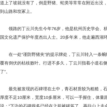
道上了坡就没有了，倒是野猪、蛇类等常常在附近出没
到山路和坟冢上。
领路的丁云川先生今年76岁，他是杭州历史学会、杭
国文化遗产保护年度杰出人士。20多年来，他走遍西湖
在一处“谨防野猪夹”的提示牌处，丁云川转入一条蜿
覆有倒伏的枯枝败叶。行进不多久，丁云川指着小道右侧
了”。
最先被发现的石碑埋在土中，青石材质较为粗糙，石碑
厚度不足10厘米，宽度10多厘米，可以一手握住，体
说：“下边的石碑很多已经在之前被破坏了，再往山上走会