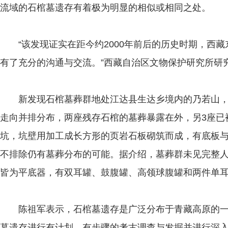
流域的石棺墓遗存有着极为明显的相似或相同之处。
“该发现证实在距今约2000年前后的历史时期，西藏
有了充分的沟通与交流。”西藏自治区文物保护研究所研
新发现石棺墓葬群地处江达县生达乡境内的乃若山，海拔
走向并排分布，两座残存石棺的墓葬暴露在外，另3座已
坑，坑壁用加工成长方形的页岩石板砌筑而成，有底板
不排除仍有墓葬分布的可能。据介绍，墓葬群未见完整人
皆为平底器，有双耳罐、鼓腹罐、高领球腹罐和两件单
陈祖军表示，石棺墓遗存是广泛分布于青藏高原的一
墓遗存进行有计划、有步骤的考古调查与发掘并进行深