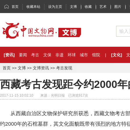
首页
收藏本站
设为主页
文博
|
收藏
|
艺术
|
图片
|
[资讯]
要闻
考古
文保
非遗
环球
城市
馆院
|
[文化]
首页
>>
文博
>>
文博资讯
>>
考古发现
西藏考古发现距今约2000
2017-11-15 10:02:10 来源：光明日报 已浏览
917
次
从西藏自治区文物保护研究所获悉，西藏文物考古部
约2000年的石棺墓群，其文化面貌既带有强烈的地方