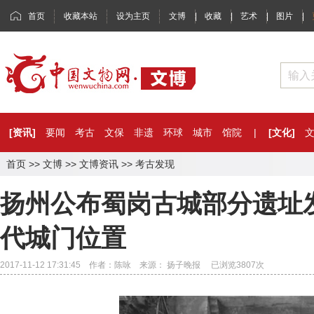
首页
收藏本站
设为主页
文博
|
收藏
|
艺术
|
图片
|
[资讯]
要闻
考古
文保
非遗
环球
城市
馆院
|
[文化]
首页
>>
文博
>>
文博资讯
>>
考古发现
扬州公布蜀岗古城部分遗址
代城门位置
2017-11-12 17:31:45 作者：陈咏 来源： 扬子晚报 已浏览
3807
次