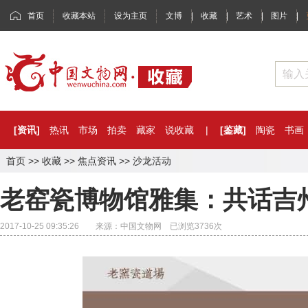
首页
收藏本站
设为主页
文博
|
收藏
|
艺术
|
图片
|
[资讯]
热讯
市场
拍卖
藏家
说收藏
|
[鉴藏]
陶瓷
书画
首页
>>
收藏
>>
焦点资讯
>>
沙龙活动
老窑瓷博物馆雅集：共话吉
2017-10-25 09:35:26 来源：中国文物网 已浏览
3736
次