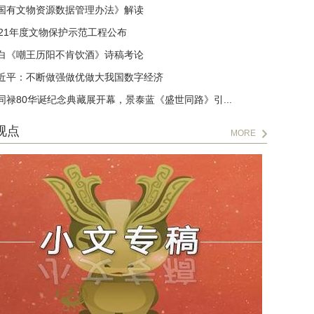
国有文物资源数据管理办法》解读
021年度文物保护示范工程公布
白《嘲王历阳不肯饮酒》诗稿考论
近平：不断做强做优做大我国数字经济
同禄80华诞纪念典藏展开幕，景泰蓝《盛世同路》引...
视点
MORE