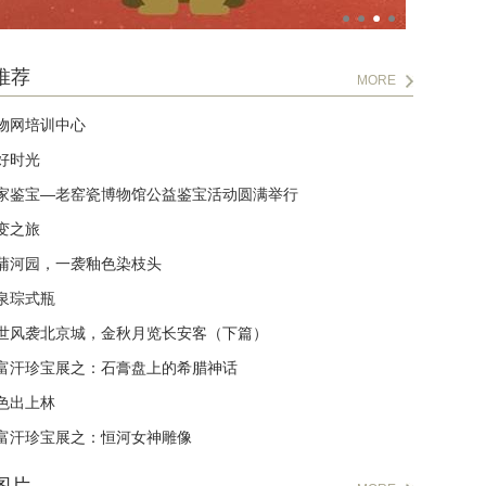
推荐
MORE
物网培训中心
好时光
家鉴宝—老窑瓷博物馆公益鉴宝活动圆满举行
变之旅
蒲河园，一袭釉色染枝头
泉琮式瓶
世风袭北京城，金秋月览长安客（下篇）
富汗珍宝展之：石膏盘上的希腊神话
色出上林
富汗珍宝展之：恒河女神雕像