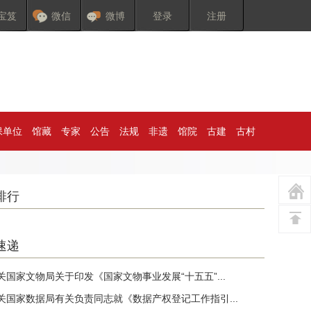
宝笈
微信
微博
登录
注册
保单位
馆藏
专家
公告
法规
非遗
馆院
古建
古村
排行
速递
关国家文物局关于印发《国家文物事业发展“十五五”...
关国家数据局有关负责同志就《数据产权登记工作指引...