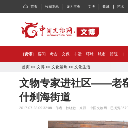
首页
收藏本站
设为主页
文博
|
收藏
|
艺术
[资讯]
要闻
考古
文保
非遗
环球
城市
馆院
|
首页
>>
文博
>>
文化聚焦
>>
文化生活
文物专家进社区——老
什刹海街道
2017-07-28 09:32:08 作者：秋晓敏 来源：中国文物网 已浏览
367