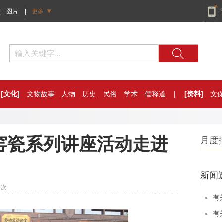
|
图片
|
更多
[文化]
文物故事
人物
历史
民俗
学术
儒释道
|
[资料]
文
窑瓷系列讲座活动走进
月度
新闻
9
次
有
有