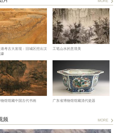
图片
MORE
贵港考古大发现：旧城区挖出汉
工笔山水的意境美
城壕
博物馆馆藏中国古代书画
广东省博物馆馆藏清代瓷器
视频
MORE