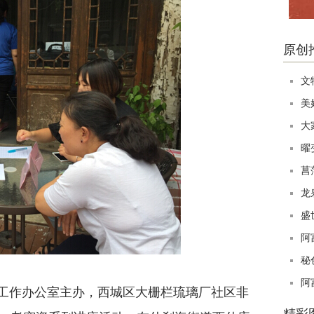
原创
文
美
大
曜
菖
龙
盛
阿
秘
阿
设工作办公室主办，西城区大栅栏琉璃厂社区非