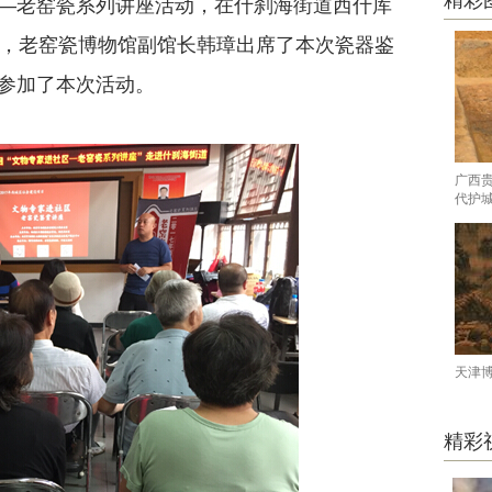
精彩
—老窑瓷系列讲座活动，在什刹海街道西什库
军，老窑瓷博物馆副馆长韩璋出席了本次瓷器鉴
参加了本次活动。
广西
代护
天津
精彩