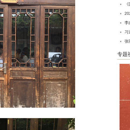
《
2
李
习
张
专题