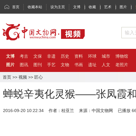
首页
收藏本站
设为主页
文博
|
收藏
|
艺术
|
图片
|
文博
考古
文保
非遗
历史
资料
环球
城市
博物馆
图片
图讯
图刊
手艺
文物
书画
遗址
人文
老照片
首页
>>
视频
>>
匠心
蝉蜕辛夷化灵猴——张凤霞
2016-09-20 10:22:34 作者：桂亚兰 来源：中国文物网 已播放
6