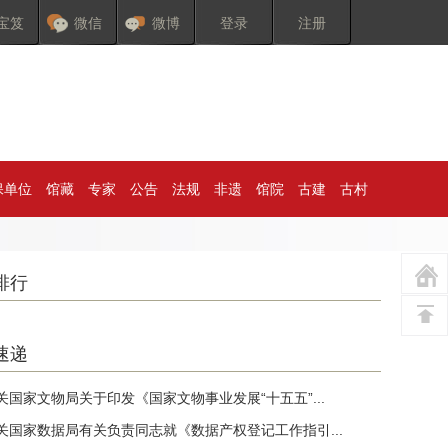
宝笈
微信
微博
登录
注册
保单位
馆藏
专家
公告
法规
非遗
馆院
古建
古村
排行
速递
关国家文物局关于印发《国家文物事业发展“十五五”...
关国家数据局有关负责同志就《数据产权登记工作指引...