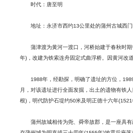
时代：唐至明
地址：永济市西约13公里处的蒲州古城西门
蒲津渡为黄河一渡口，河桥始建于春秋时期鲁昭公
年)，改建为铁索连舟固定式曲浮桥。因黄河改
1988年，经勘探，明确了遗址的方位，1989
月，对该遗址进行全面发掘，出土的遗物有铁人
根)，明代防护石堤约50米及明正德十六年(152
蒲州故城相传为尧、舜帝故郡，是一座具有政
存蒲州城为明嘉靖三十四年(1555年)地震后