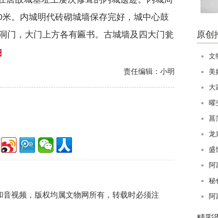
00米。内城明代砖砌城墙保存完好，城中心鼓
洞门，大门上方各有匾书。古城墙及四大门瓮
原创
文
责任编辑：小明
美
大
曜
菖
龙
盛
阿
秘
片和音视频，版权均属文物网所有，转载时必须注
阿