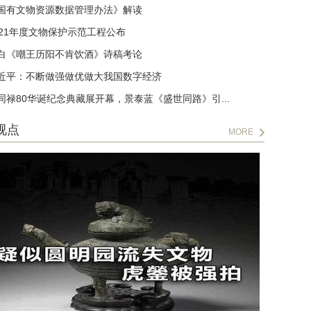
国有文物资源数据管理办法》解读
021年度文物保护示范工程公布
白《嘲王历阳不肯饮酒》诗稿考论
近平：不断做强做优做大我国数字经济
同禄80华诞纪念典藏展开幕，景泰蓝《盛世同路》引...
视点
MORE