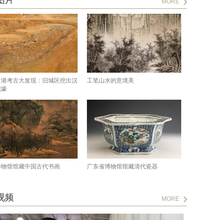
图片
MORE
贵港考古大发现：旧城区挖出汉
工笔山水的意境美
城壕
博物馆馆藏中国古代书画
广东省博物馆馆藏清代瓷器
视频
MORE