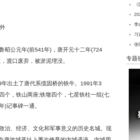
《
2
李
外
习
张
元年(前541年)，唐开元十二年(724
专题
道，渡口废弃，被淤泥埋没。
年出土了唐代系缆固桥的铁牛。1991年3
四个，铁山两座;铁墩四个，七星铁柱一组(七
1年)记事碑一通。
治、经济、文化和军事意义的历史名城。现
座落在唐故城基址上屡次修葺的内城遗迹。内城周