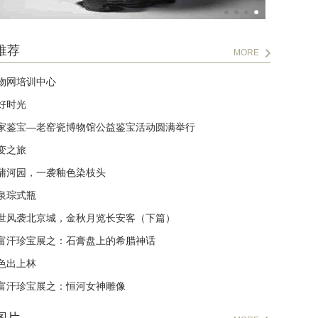
推荐
MORE
物网培训中心
好时光
家鉴宝—老窑瓷博物馆公益鉴宝活动圆满举行
变之旅
蒲河园，一袭釉色染枝头
泉琮式瓶
世风袭北京城，金秋月览长安客（下篇）
富汗珍宝展之：石膏盘上的希腊神话
色出上林
富汗珍宝展之：恒河女神雕像