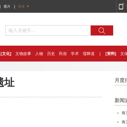
|
图片
|
更多
[文化]
文物故事
人物
历史
民俗
学术
儒释道
|
[资料]
文
遗址
月度
新闻
有
有