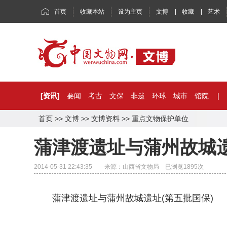
首页
收藏本站
设为主页
文博
|
收藏
|
艺术
[资讯]
要闻
考古
文保
非遗
环球
城市
馆院
|
首页
>>
文博
>>
文博资料
>>
重点文物保护单位
蒲津渡遗址与蒲州故城
2014-05-31 22:43:35 来源：山西省文物局 已浏览
1895
次
蒲津渡遗址与蒲州故城遗址(第五批国保)