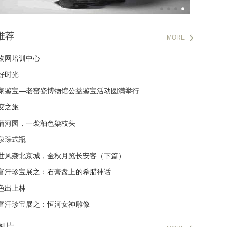
推荐
MORE
物网培训中心
好时光
家鉴宝—老窑瓷博物馆公益鉴宝活动圆满举行
变之旅
蒲河园，一袭釉色染枝头
泉琮式瓶
世风袭北京城，金秋月览长安客（下篇）
富汗珍宝展之：石膏盘上的希腊神话
色出上林
富汗珍宝展之：恒河女神雕像