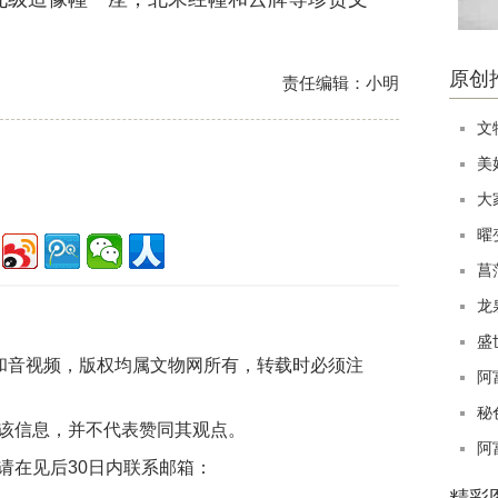
原创
责任编辑：小明
文
美
大
曜
菖
龙
盛
片和音视频，版权均属文物网所有，转载时必须注
阿
秘
该信息，并不代表赞同其观点。
阿
请在见后30日内联系邮箱：