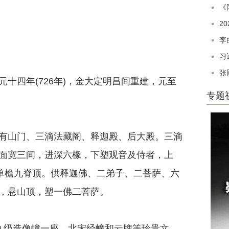
《
2
李
习
张
四年(726年)，金大定明昌间重建，元至
专题
山门、三滴法藏阁、释迦殿、后大殿。三滴
面宽三间，进深六椽，下塑观音及侍者，上
，单檐九脊顶。供释迦佛、二弟子、二菩萨、六
，悬山顶，塑一佛二菩萨。
级造像幢一座，北宋经幢和云牌等珍贵文