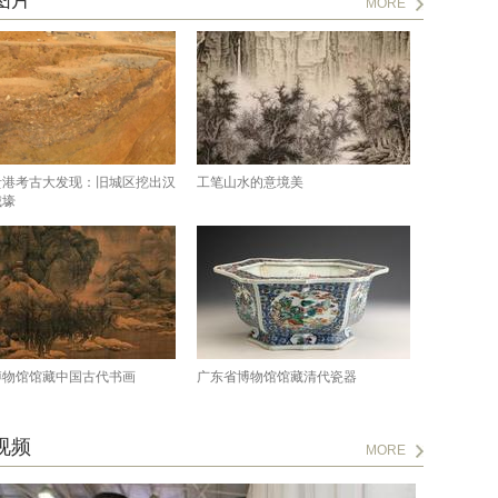
图片
MORE
贵港考古大发现：旧城区挖出汉
工笔山水的意境美
城壕
博物馆馆藏中国古代书画
广东省博物馆馆藏清代瓷器
视频
MORE