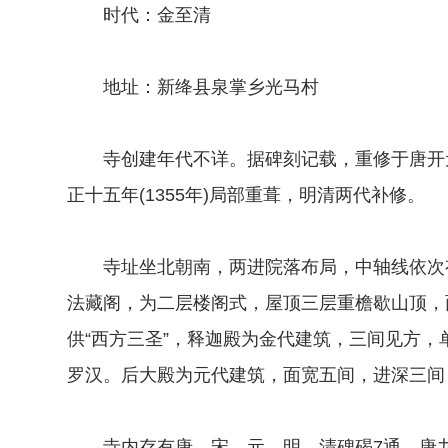
时代：金至清
地址：新绛县泉掌乡光马村
寺创建年代不详。据碑刻记载，重修于唐开元十
正十五年(1355年)局部重葺，明清两代补修。
寺址坐北朝南，两进院落布局，中轴线依次有
法藏阁，为二层楼阁式，屋顶三层重檐歇山顶，
供“西方三圣”，释迦殿为金代建筑，三间见方
罗汉。后大殿为元代建筑，面宽五间，进深三间
寺内存有唐、宋、元、明、清碑碣7通，唐九