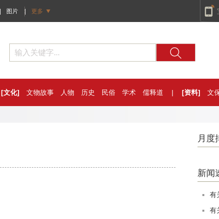
|
图片
|
更多
[文化]
文物故事
人物
历史
民俗
学术
儒释道
|
[资料]
文
月度
新闻
有
有