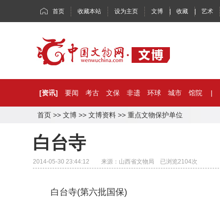
首页
收藏本站
设为主页
文博
|
收藏
|
艺术
[资讯]
要闻
考古
文保
非遗
环球
城市
馆院
|
首页
>>
文博
>>
文博资料
>>
重点文物保护单位
白台寺
2014-05-30 23:44:12 来源：山西省文物局 已浏览
2104
次
白台寺(第六批国保)