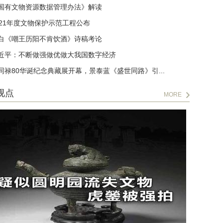
国有文物资源数据管理办法》解读
021年度文物保护示范工程公布
白《嘲王历阳不肯饮酒》诗稿考论
近平：不断做强做优做大我国数字经济
同禄80华诞纪念典藏展开幕，景泰蓝《盛世同路》引...
视点
MORE