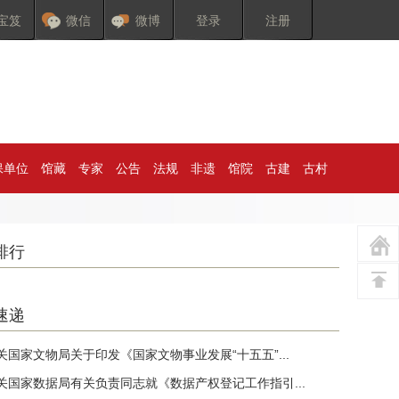
宝笈
微信
微博
登录
注册
保单位
馆藏
专家
公告
法规
非遗
馆院
古建
古村
排行
速递
关国家文物局关于印发《国家文物事业发展“十五五”...
关国家数据局有关负责同志就《数据产权登记工作指引...