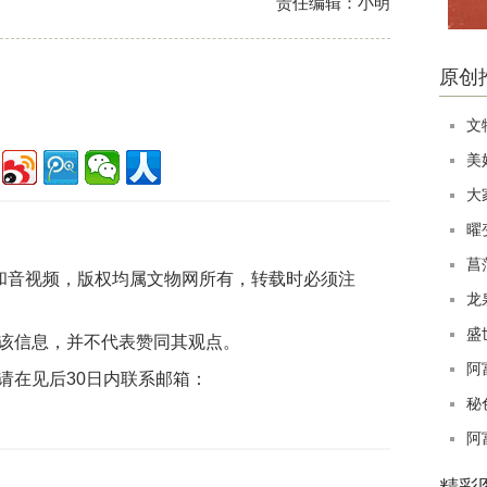
责任编辑：小明
原创
文
美
大
曜
菖
片和音视频，版权均属文物网所有，转载时必须注
龙
盛
该信息，并不代表赞同其观点。
阿
请在见后30日内联系邮箱：
秘
阿