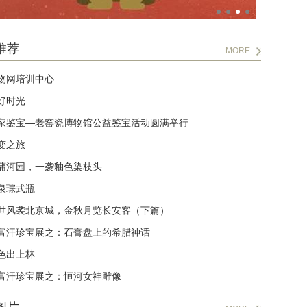
推荐
MORE
物网培训中心
好时光
家鉴宝—老窑瓷博物馆公益鉴宝活动圆满举行
变之旅
蒲河园，一袭釉色染枝头
泉琮式瓶
世风袭北京城，金秋月览长安客（下篇）
富汗珍宝展之：石膏盘上的希腊神话
色出上林
富汗珍宝展之：恒河女神雕像