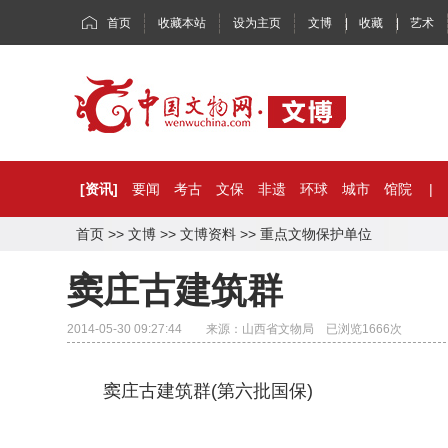
首页
收藏本站
设为主页
文博
|
收藏
|
艺术
[资讯]
要闻
考古
文保
非遗
环球
城市
馆院
|
首页
>>
文博
>>
文博资料
>>
重点文物保护单位
窦庄古建筑群
2014-05-30 09:27:44 来源：山西省文物局 已浏览
1666
次
窦庄古建筑群(第六批国保)