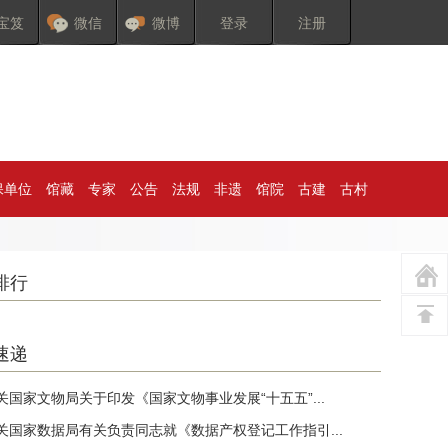
宝笈
微信
微博
登录
注册
保单位
馆藏
专家
公告
法规
非遗
馆院
古建
古村
排行
速递
关国家文物局关于印发《国家文物事业发展“十五五”...
关国家数据局有关负责同志就《数据产权登记工作指引...