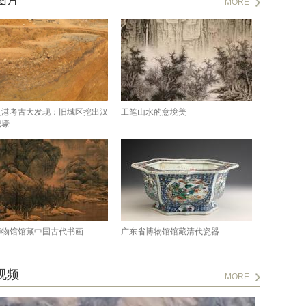
图片
MORE
贵港考古大发现：旧城区挖出汉
工笔山水的意境美
城壕
博物馆馆藏中国古代书画
广东省博物馆馆藏清代瓷器
视频
MORE