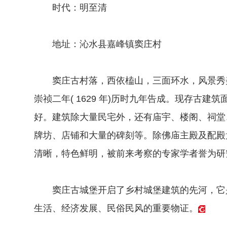
时代：明至清
地址：沁水县嘉峰镇窦庄村
窦庄古村落，西依榼山，三面环水，风景秀美
崇祯二年( 1629 年)历时九年告成。现存古建筑
好。建筑除大量民宅外，还有庙宇、楼阁、祠堂
牌坊、店铺和大量的碑刻等。除佛庙主殿及配殿
清晰，特色鲜明，被前来考察的专家学者誉为研
窦庄古城堡开启了乡村城堡建筑的先河，它是
生活、经济发展、民俗民风的重要物证。