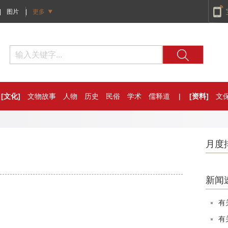
|
图片
|
更多
[文化]
文物故事
人物
历史
民俗
学术
儒释道
|
[资料]
文
月度
新闻
有
有