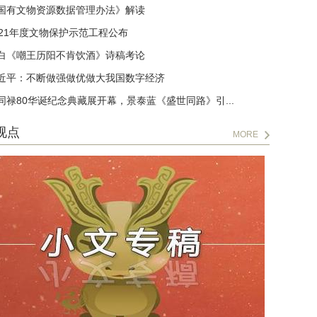
国有文物资源数据管理办法》解读
021年度文物保护示范工程公布
白《嘲王历阳不肯饮酒》诗稿考论
近平：不断做强做优做大我国数字经济
同禄80华诞纪念典藏展开幕，景泰蓝《盛世同路》引...
视点
MORE