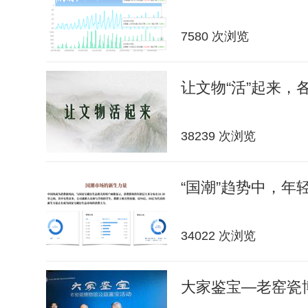
7580 次浏览
让文物“活”起来，
38239 次浏览
“国潮”趋势中，年轻
34022 次浏览
大家鉴宝—老窑瓷