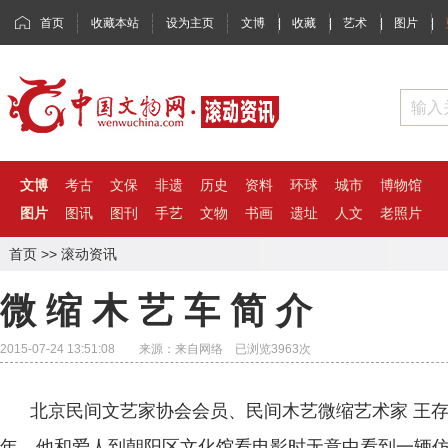
首页
收藏本站
设为主页
文博
|
收藏
|
艺术
|
图片
|
文博
考古
文保
非遗
历史
资料
环球
城市
博物馆
图片
图讯
图刊
手艺
文物
书画
遗址
人文
老照片
首页
>>
滚动资讯
微 缩 木 艺 车 简 介
2015-07-24 13:51:08 来源：来自网络 已浏览
3963
次
北京民间文艺家协会会员、民间木艺微缩艺术家 王存槐
年，他和爱人到朝阳区文化馆看电影时无意中看到一辆