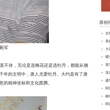
原创
文
美
殿军
大
曜
菖
直不休，无论是选梅花还是选牡丹，都能从侧
龙
千年的文明中，唐人尤爱牡丹。大约是有了唐
盛
意的精神坐标和文化图腾。
阿
秘
阿