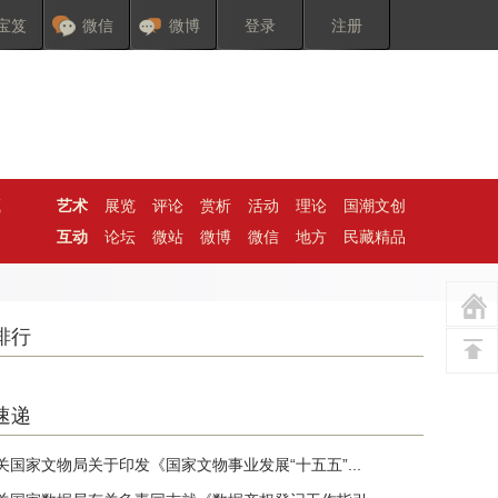
宝笈
微信
微博
登录
注册
藏
艺术
展览
评论
赏析
活动
理论
国潮文创
家
互动
论坛
微站
微博
微信
地方
民藏精品
排行
速递
关国家文物局关于印发《国家文物事业发展“十五五”...