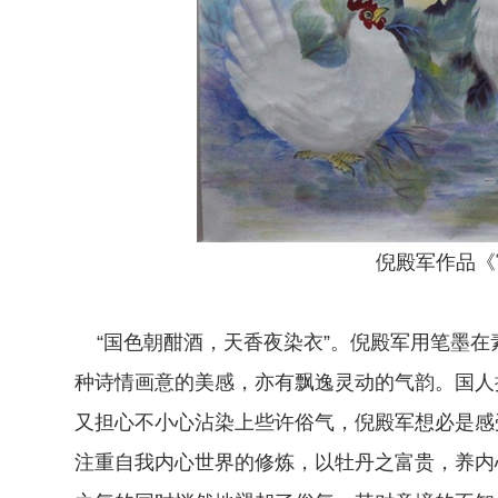
倪殿军作品《
“国色朝酣酒，天香夜染衣”。倪殿军用笔墨在
种诗情画意的美感，亦有飘逸灵动的气韵。国人
又担心不小心沾染上些许俗气，倪殿军想必是感
注重自我内心世界的修炼，以牡丹之富贵，养内