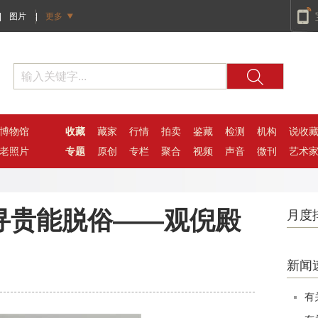
|
图片
|
更多
博物馆
收藏
藏家
行情
拍卖
鉴藏
检测
机构
说收
老照片
专题
原创
专栏
聚合
视频
声音
微刊
艺术
寻贵能脱俗——观倪殿
月度
新闻
有