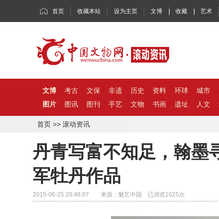
首页
收藏本站
设为主页
文博
|
收藏
|
艺术
文博
考古
文保
非遗
历史
资料
环球
城市
图片
图讯
图刊
手艺
文物
书画
遗址
人文
首页
>>
滚动资讯
丹青写富不知足，翰墨
军牡丹作品
2015-06-25 20:48:07 来源：魅艺中国 已浏览
1025
次