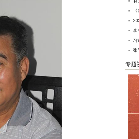
有
《
2
李
习
张
专题