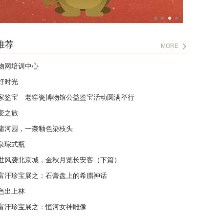
推荐
MORE
物网培训中心
好时光
家鉴宝—老窑瓷博物馆公益鉴宝活动圆满举行
变之旅
蒲河园，一袭釉色染枝头
泉琮式瓶
世风袭北京城，金秋月览长安客（下篇）
富汗珍宝展之：石膏盘上的希腊神话
色出上林
富汗珍宝展之：恒河女神雕像