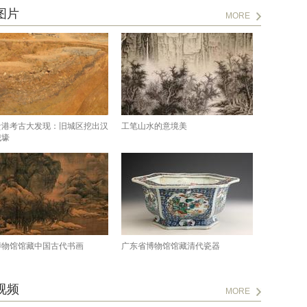
图片
MORE
贵港考古大发现：旧城区挖出汉
工笔山水的意境美
城壕
博物馆馆藏中国古代书画
广东省博物馆馆藏清代瓷器
视频
MORE