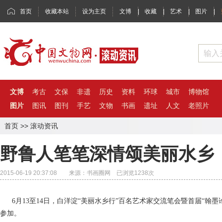
首页
收藏本站
设为主页
文博
|
收藏
|
艺术
|
图片
|
文博
考古
文保
非遗
历史
资料
环球
城市
博物馆
图片
图讯
图刊
手艺
文物
书画
遗址
人文
老照片
首页
>>
滚动资讯
野鲁人笔笔深情颂美丽水乡
2015-06-19 20:37:08 来源：书画圈网 已浏览
1238
次
6月13至14日，白洋淀“美丽水乡行”百名艺术家交流笔会暨首届“翰
参加。