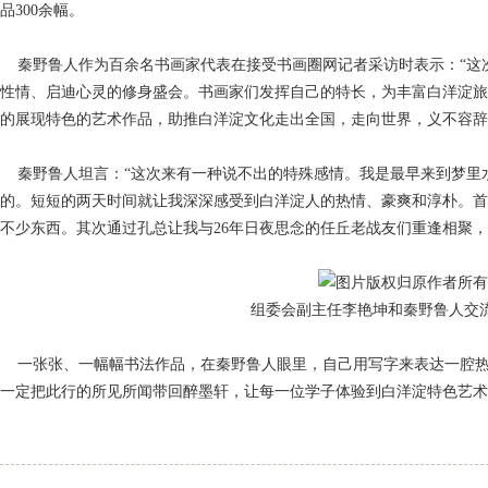
品300余幅。
秦野鲁人作为百余名书画家代表在接受书画圈网记者采访时表示：“这
性情、启迪心灵的修身盛会。书画家们发挥自己的特长，为丰富白洋淀旅
的展现特色的艺术作品，助推白洋淀文化走出全国，走向世界，义不容辞
秦野鲁人坦言：“这次来有一种说不出的特殊感情。我是最早来到梦里
的。短短的两天时间就让我深深感受到白洋淀人的热情、豪爽和淳朴。首
不少东西。其次通过孔总让我与26年日夜思念的任丘老战友们重逢相聚，
组委会副主任李艳坤和秦野鲁人交
一张张、一幅幅书法作品，在秦野鲁人眼里，自己用写字来表达一腔热
一定把此行的所见所闻带回醉墨轩，让每一位学子体验到白洋淀特色艺术