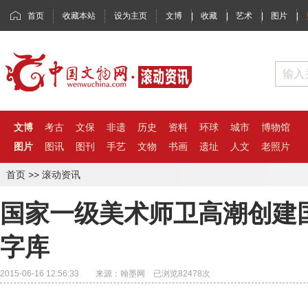
首页
收藏本站
设为主页
文博
|
收藏
|
艺术
|
图片
|
文博
考古
文保
非遗
历史
资料
环球
城市
博物馆
图片
图讯
图刊
手艺
文物
书画
遗址
人文
老照片
首页
>>
滚动资讯
国家一级美术师卫高潮创建
字库
2015-06-16 12:56:33 来源：翰墨网 已浏览
82478
次