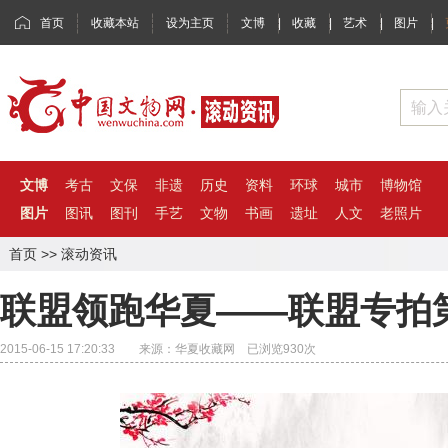
首页
收藏本站
设为主页
文博
|
收藏
|
艺术
|
图片
|
文博
考古
文保
非遗
历史
资料
环球
城市
博物馆
图片
图讯
图刊
手艺
文物
书画
遗址
人文
老照片
首页
>>
滚动资讯
联盟领跑华夏——联盟专拍第
2015-06-15 17:20:33 来源：华夏收藏网 已浏览
930
次