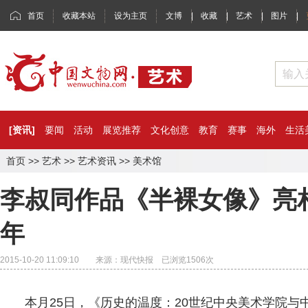
首页
收藏本站
设为主页
文博
|
收藏
|
艺术
|
图片
|
[资讯]
要闻
活动
展览推荐
文化创意
教育
赛事
海外
生活
首页
>>
艺术
>>
艺术资讯
>>
美术馆
李叔同作品《半裸女像》亮
年
2015-10-20 11:09:10 来源：现代快报 已浏览
1506
次
本月25日，《历史的温度：20世纪中央美术学院与