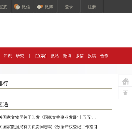
宝笈
微信
微博
登录
注册
知识
研究
|
[互动]
微站
微博
微信
投稿
合作
排行
速递
关国家文物局关于印发《国家文物事业发展“十五五”...
关国家数据局有关负责同志就《数据产权登记工作指引...