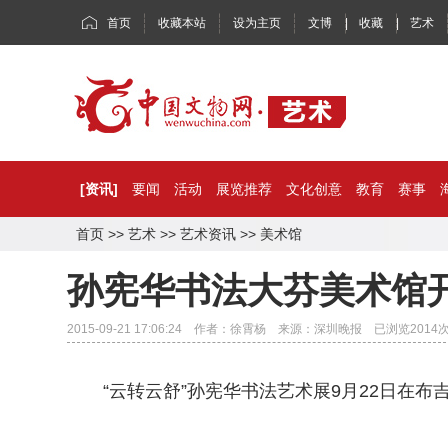
首页
收藏本站
设为主页
文博
|
收藏
|
艺术
[资讯]
要闻
活动
展览推荐
文化创意
教育
赛事
首页
>>
艺术
>>
艺术资讯
>>
美术馆
孙宪华书法大芬美术馆
2015-09-21 17:06:24 作者：徐霄杨 来源：深圳晚报 已浏览
2014
“云转云舒”孙宪华书法艺术展9月22日在布