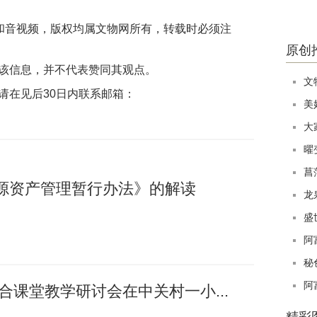
片和音视频，版权均属文物网所有，转载时必须注
原创
该信息，并不代表赞同其观点。
文
请在见后30日内联系邮箱：
美
大
曜
菖
源资产管理暂行办法》的解读
龙
盛
阿
秘
阿
融合课堂教学研讨会在中关村一小...