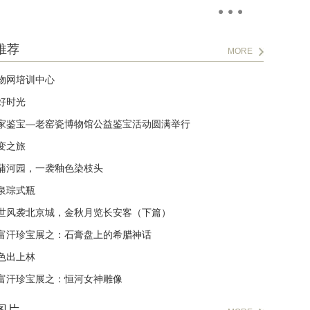
推荐
MORE
物网培训中心
好时光
家鉴宝—老窑瓷博物馆公益鉴宝活动圆满举行
变之旅
蒲河园，一袭釉色染枝头
泉琮式瓶
世风袭北京城，金秋月览长安客（下篇）
富汗珍宝展之：石膏盘上的希腊神话
色出上林
富汗珍宝展之：恒河女神雕像