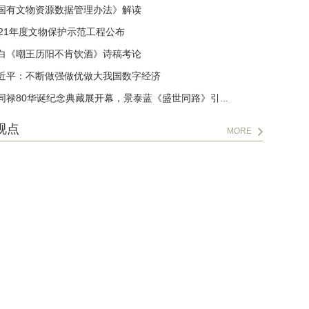
国有文物资源数据管理办法》解读
021年度文物保护示范工程公布
白《嘲王历阳不肯饮酒》诗稿考论
近平：不断做强做优做大我国数字经济
同禄80华诞纪念典藏展开幕，景泰蓝《盛世同路》引...
视点
MORE