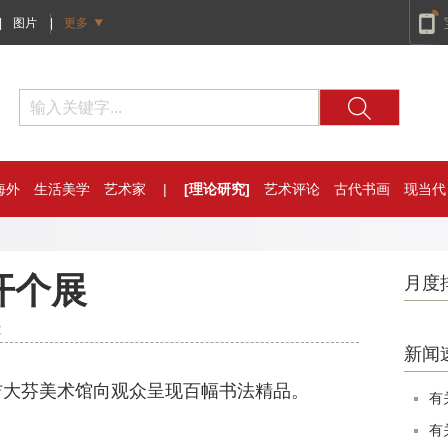
|
图片
|
更多
海外
生活美学
艺术家
|
[理论研究]
艺术评论
古代书画
现当代
开个展
月度
次
新闻
吉大芬美术馆向观众呈现百幅书法精品。
有
有