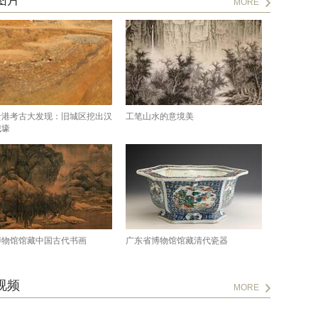
图片
MORE
贵港考古大发现：旧城区挖出汉
工笔山水的意境美
城壕
博物馆馆藏中国古代书画
广东省博物馆馆藏清代瓷器
视频
MORE