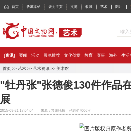
首页
收藏本站
设为主页
文博
|
收藏
|
艺术
|
图片
|
[资讯]
要闻
活动
展览推荐
文化创意
教育
赛事
海外
生活
首页
>>
艺术
>>
艺术资讯
>>
美术馆
"牡丹张"张德俊130件作
展
2015-09-21 17:04:04 来源：常州晚报 已浏览
7006
次