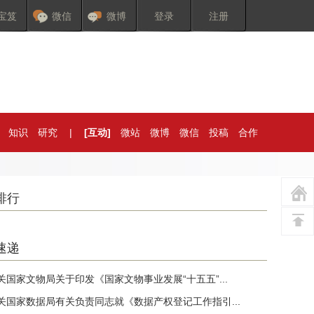
宝笈
微信
微博
登录
注册
知识
研究
|
[互动]
微站
微博
微信
投稿
合作
排行
速递
关国家文物局关于印发《国家文物事业发展“十五五”...
关国家数据局有关负责同志就《数据产权登记工作指引...