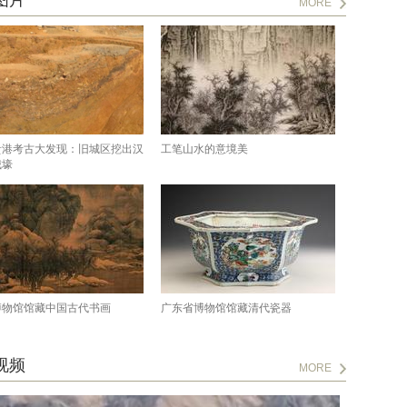
图片
MORE
贵港考古大发现：旧城区挖出汉
工笔山水的意境美
城壕
博物馆馆藏中国古代书画
广东省博物馆馆藏清代瓷器
视频
MORE