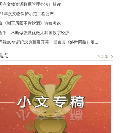
国有文物资源数据管理办法》解读
021年度文物保护示范工程公布
白《嘲王历阳不肯饮酒》诗稿考论
近平：不断做强做优做大我国数字经济
同禄80华诞纪念典藏展开幕，景泰蓝《盛世同路》引...
视点
MORE