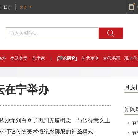
|
图片
|
更多
海外
生活美学
艺术家
|
[理论研究]
艺术评论
古代书画
现当代
坛在宁举办
月度
新闻
沙龙到白盒子再到无墙概念，与传统意义上
有
求打破传统美术馆纪念碑般的神圣模式。
有