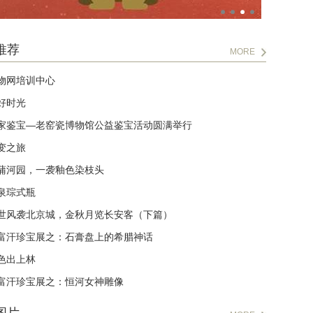
推荐
MORE
物网培训中心
好时光
家鉴宝—老窑瓷博物馆公益鉴宝活动圆满举行
变之旅
蒲河园，一袭釉色染枝头
泉琮式瓶
世风袭北京城，金秋月览长安客（下篇）
富汗珍宝展之：石膏盘上的希腊神话
色出上林
富汗珍宝展之：恒河女神雕像