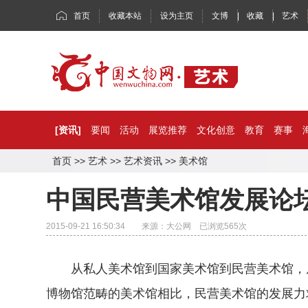
首页
收藏本站
设为主页
文博
|
收藏
|
艺术
[资讯]
要闻
活动
展览推荐
文化创意
教育
赛事
首页
>>
艺术
>>
艺术资讯
>>
美术馆
中国民营美术馆发展论
2015-09-21 16:50:34 来源：大公网 已浏览
565
次
从私人美术馆到国家美术馆到民营美术馆，从
博物馆范畴的美术馆相比，民营美术馆的发展力