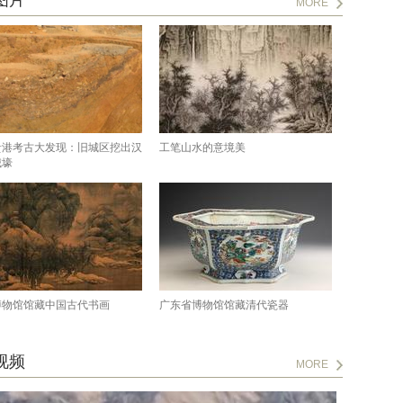
图片
MORE
贵港考古大发现：旧城区挖出汉
工笔山水的意境美
城壕
博物馆馆藏中国古代书画
广东省博物馆馆藏清代瓷器
视频
MORE