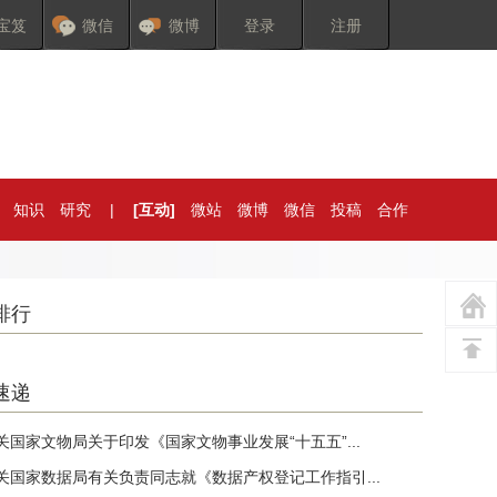
宝笈
微信
微博
登录
注册
知识
研究
|
[互动]
微站
微博
微信
投稿
合作
排行
速递
关国家文物局关于印发《国家文物事业发展“十五五”...
关国家数据局有关负责同志就《数据产权登记工作指引...