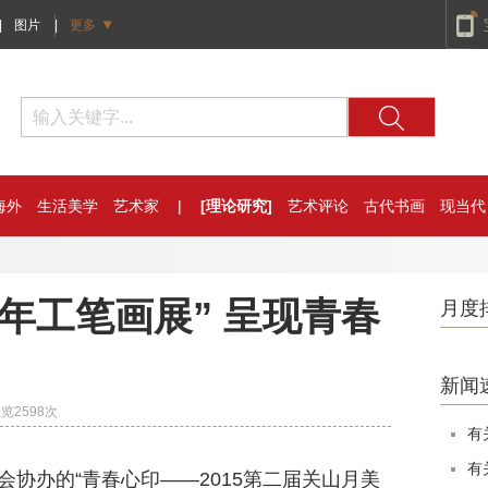
|
图片
|
更多
海外
生活美学
艺术家
|
[理论研究]
艺术评论
古代书画
现当代
年工笔画展” 呈现青春
月度
新闻
浏览
2598
次
有
有
办的“青春心印——2015第二届关山月美