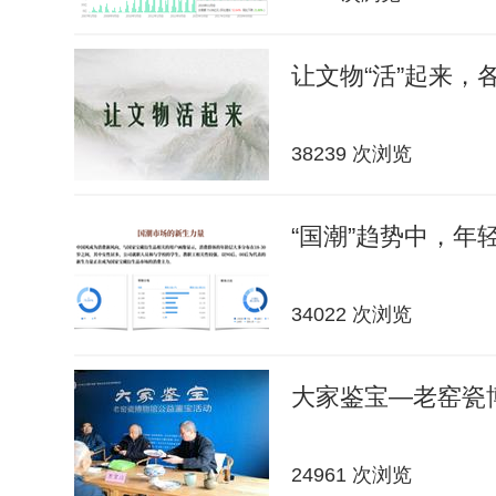
让文物“活”起来，
38239 次浏览
“国潮”趋势中，年轻
34022 次浏览
大家鉴宝—老窑瓷
24961 次浏览