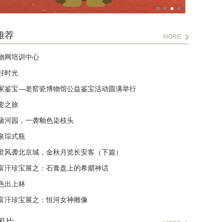
推荐
MORE
物网培训中心
好时光
家鉴宝—老窑瓷博物馆公益鉴宝活动圆满举行
变之旅
蒲河园，一袭釉色染枝头
泉琮式瓶
世风袭北京城，金秋月览长安客（下篇）
富汗珍宝展之：石膏盘上的希腊神话
色出上林
富汗珍宝展之：恒河女神雕像