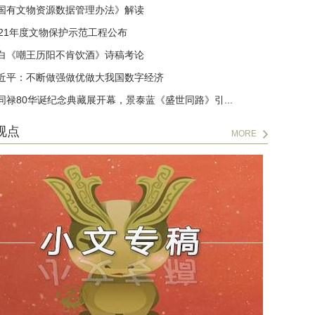
国有文物资源数据管理办法》解读
021年度文物保护示范工程公布
白《嘲王历阳不肯饮酒》诗稿考论
近平：不断做强做优做大我国数字经济
同禄80华诞纪念典藏展开幕，景泰蓝《盛世同路》引...
视点
MORE