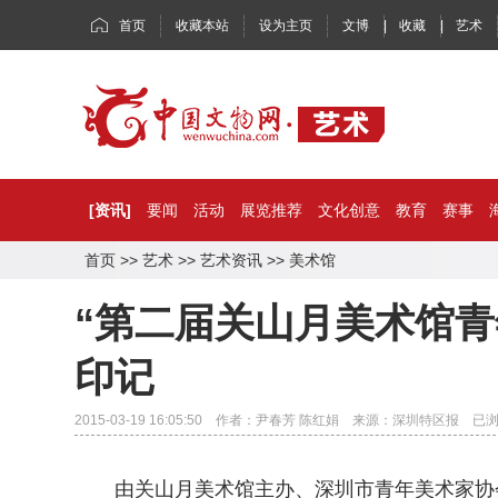
首页
收藏本站
设为主页
文博
|
收藏
|
艺术
[资讯]
要闻
活动
展览推荐
文化创意
教育
赛事
首页
>>
艺术
>>
艺术资讯
>>
美术馆
“第二届关山月美术馆青
印记
2015-03-19 16:05:50 作者：尹春芳 陈红娟 来源：深圳特区报 已
由关山月美术馆主办、深圳市青年美术家协会协