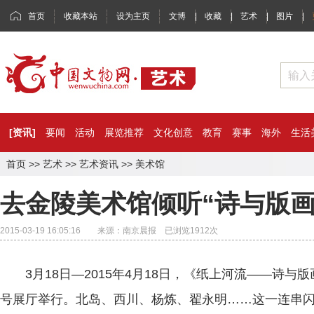
首页
收藏本站
设为主页
文博
|
收藏
|
艺术
|
图片
|
[资讯]
要闻
活动
展览推荐
文化创意
教育
赛事
海外
生活
首页
>>
艺术
>>
艺术资讯
>>
美术馆
去金陵美术馆倾听“诗与版画
2015-03-19 16:05:16 来源：南京晨报 已浏览
1912
次
3月18日—2015年4月18日，《纸上河流——诗与
号展厅举行。北岛、西川、杨炼、翟永明……这一连串