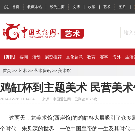
首页
收藏本站
设为主页
文博
|
收藏
|
艺术
|
图片
|
[资讯]
要闻
活动
展览推荐
文化创意
教育
赛事
海外
生活
首页
>>
艺术
>>
艺术资讯
>>
美术馆
鸡缸杯到主题美术 民营美
2014-12-26 11:14:34 来源：中国爱艺网 已浏览
1076
次
这两天，龙美术馆(西岸馆)的鸡缸杯大展吸引了众多
个时代，朱见深的世界：一位中国皇帝的一生及其时代—