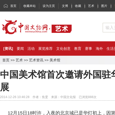
首页
收藏本站
设为主页
文博
|
收藏
|
艺术
|
图片
|
[资讯]
要闻
活动
展览推荐
文化创意
教育
赛事
海外
生活
首页
>>
艺术
>>
艺术资讯
>>
美术馆
中国美术馆首次邀请外国驻
展
2014-12-26 10:46:28 作者：焦雯 来源：中国文化报 已浏览
888
次
12月15日18时许，入夜的北京城已是华灯初上，因