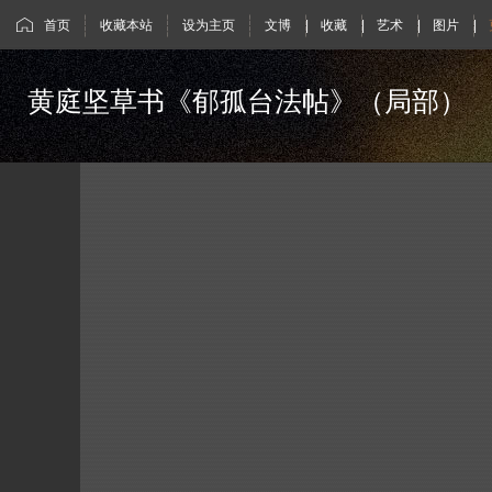
首页
收藏本站
设为主页
文博
|
收藏
|
艺术
|
图片
|
黄庭坚草书《郁孤台法帖》（局部）