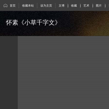
首页
收藏本站
设为主页
文博
|
收藏
|
艺术
|
图片
|
怀素《小草千字文》