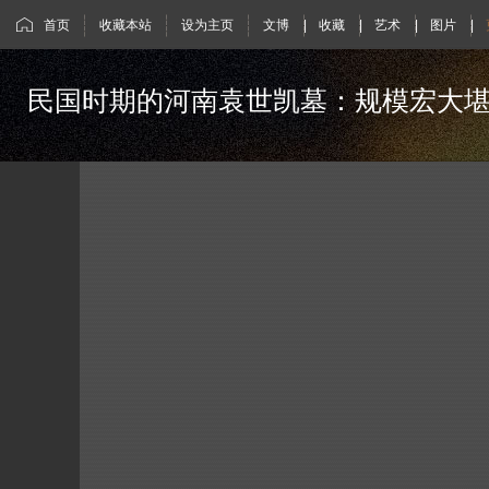
首页
收藏本站
设为主页
文博
|
收藏
|
艺术
|
图片
|
民国时期的河南袁世凯墓：规模宏大